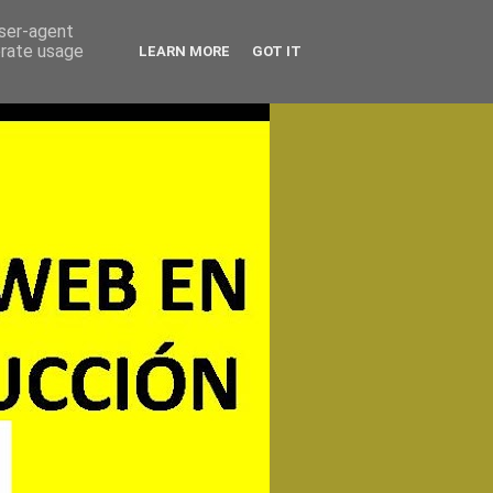
user-agent
erate usage
LEARN MORE
GOT IT