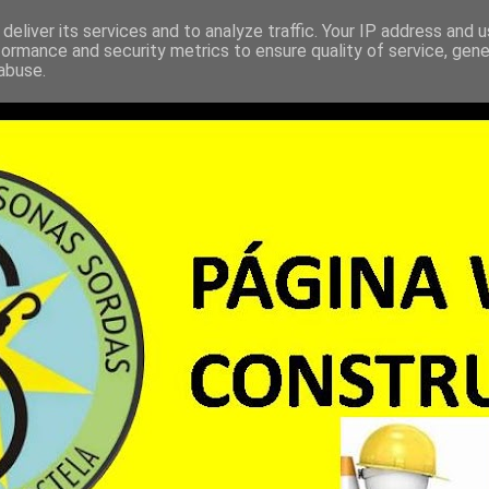
deliver its services and to analyze traffic. Your IP address and 
formance and security metrics to ensure quality of service, gen
abuse.