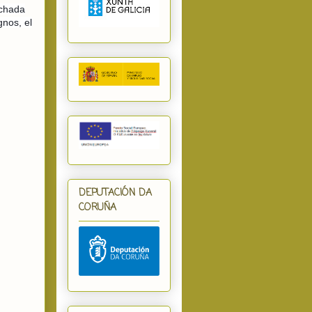
achada
gnos, el
DEPUTACIÓN DA
CORUÑA