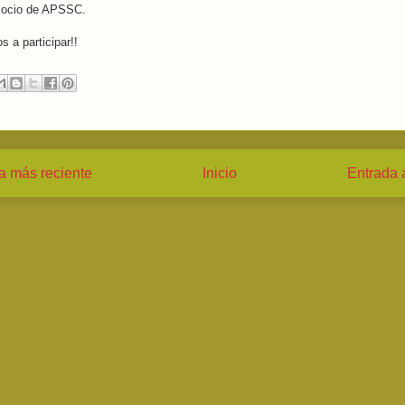
socio de APSSC.
s a participar!!
a más reciente
Inicio
Entrada 