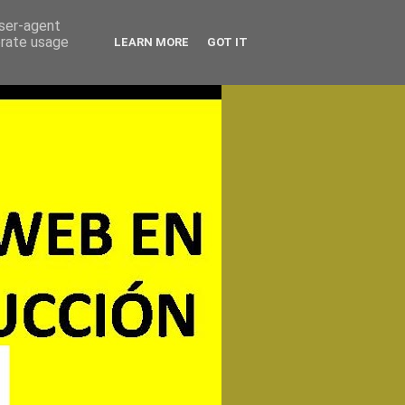
user-agent
erate usage
LEARN MORE
GOT IT