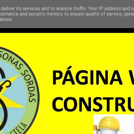
deliver its services and to analyze traffic. Your IP address and 
formance and security metrics to ensure quality of service, gen
abuse.