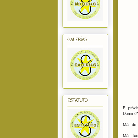
GALERÍAS
ESTATUTO
El próx
Dominó" 
Más de 1
Más tar