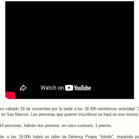
imo sábado 19 de noviembre por la tarde a las 16:30h tendremos actividad "
en San Marcos. Las personas que quieren inscribirse se hará en ese mismo 
0 personas, habrán dos premios; en caso contrario, 1 premio.
de, a las 19:00h habrá un taller de Defensa Propia "Aikido", impartido po