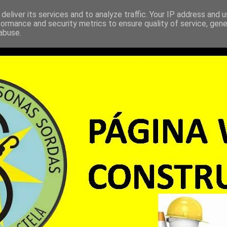
deliver its services and to analyze traffic. Your IP address and 
formance and security metrics to ensure quality of service, gen
abuse.