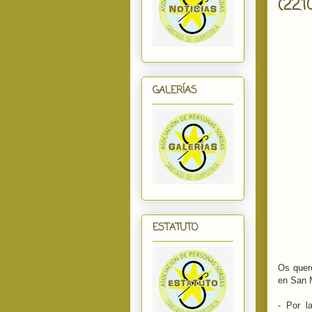
(22.1
GALERÍAS
ESTATUTO
Os quer
en San 
- Por l