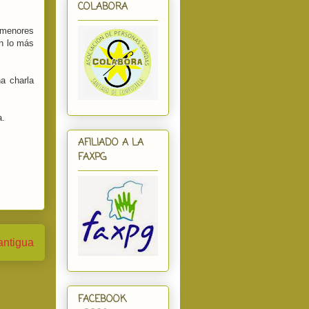
COLABORA
s menores
n lo más
a charla
a.
AFILIADO A LA
FAXPG
antigua
FACEBOOK