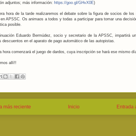
ión adjuntos; más información:
https://goo.gl/GHvX0E
)
era hora de la tarde realizaremos el debate sobre la figura de socios de lo
 en APSSC. Os animaos a todos y todas a participar para tomar una decisió
ica posible.
tinuación Eduardo Bermúdez, socio y secretario de la APSSC, impartirá un
s descuentos en el aparato de pago automático de las autopistas.
ma hora comenzará el juego de dardos, cuya inscripción se hará ese mismo dí
mos allí!!
a más reciente
Inicio
Entrada 