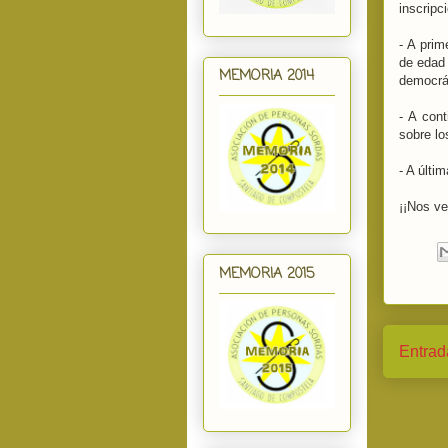
inscripc
- A prim
de edad
MEMORIA 2014
democrát
- A con
sobre lo
- A últi
¡¡Nos ve
MEMORIA 2015
Entrad