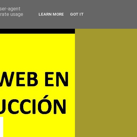
user-agent
erate usage
LEARN MORE
GOT IT