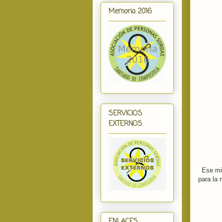
Memoria 2016
SERVICIOS
EXTERNOS
Ese mi
para la 
ENLACES