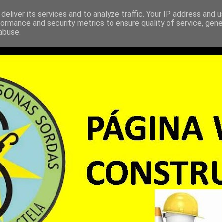
deliver its services and to analyze traffic. Your IP address and 
formance and security metrics to ensure quality of service, gen
abuse.