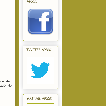
APSSC
TWITTER APSSC
 debate
cación de
YOUTUBE APSSC