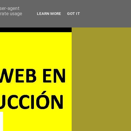
user-agent
erate usage
LEARN MORE
GOT IT